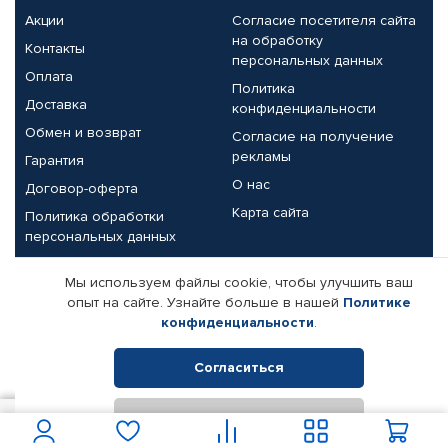
Акции
Согласие посетителя сайта
на обработку
Контакты
персональных данных
Оплата
Политика
Доставка
конфиденциальности
Обмен и возврат
Согласие на получение
рекламы
Гарантия
О нас
Договор-оферта
Карта сайта
Политика обработки
персональных данных
Партнерам
Мы используем файлы cookie, чтобы улучшить ваш
опыт на сайте. Узнайте больше в нашей
Политике
Корпоративным клиентам
Реквизиты компании
конфиденциальности
.
Поставщикам
Согласиться
Отклонить
© КАМАЗ ЦЕНТР ДОНЕЦК, 2015-2026. Все права защищены.
6 370
В корзину
Интернет-магазин автомобильных товаров Автопрофи.