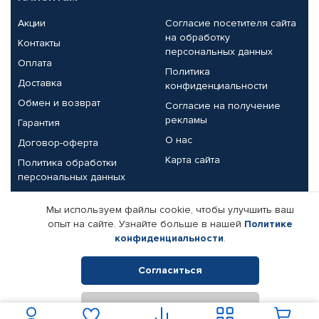
Акции
Согласие посетителя сайта
на обработку
Контакты
персональных данных
Оплата
Политика
Доставка
конфиденциальности
Обмен и возврат
Согласие на получение
рекламы
Гарантия
О нас
Договор-оферта
Карта сайта
Политика обработки
персональных данных
Партнерам
Мы используем файлы cookie, чтобы улучшить ваш
опыт на сайте. Узнайте больше в нашей
Политике
Корпоративным клиентам
Реквизиты компании
конфиденциальности
.
Поставщикам
Согласиться
Отклонить
© КАМАЗ ЦЕНТР ДОНЕЦК, 2015-2026. Все права защищены.