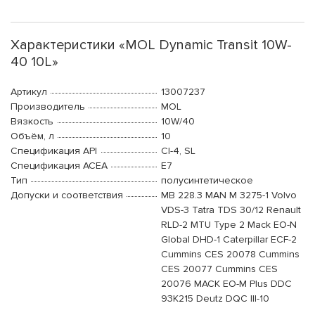
Характеристики «MOL Dynamic Transit 10W-
40 10L»
Артикул
13007237
Производитель
MOL
Вязкость
10W/40
Объём, л
10
Спецификация API
CI-4, SL
Спецификация ACEA
E7
Тип
полусинтетическое
Допуски и соответствия
MB 228.3 MAN M 3275-1 Volvo
VDS-3 Tatra TDS 30/12 Renault
RLD-2 MTU Type 2 Mack EO-N
Global DHD-1 Caterpillar ECF-2
Cummins CES 20078 Cummins
CES 20077 Cummins CES
20076 MACK EO-M Plus DDC
93K215 Deutz DQC III-10