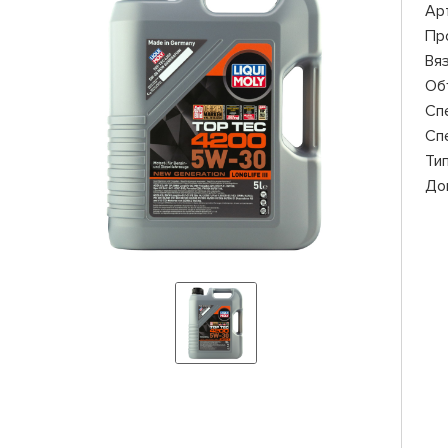
Ар
Пр
Вя
Об
Сп
Сп
Ти
До