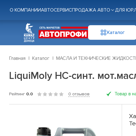
О КОМПАНИИ
АВТОСЕРВИС
ПРОДАЖА АВТО
ДЛЯ ЮР.
Каталог
Главная
Каталог
МАСЛА И ТЕХНИЧЕСКИЕ ЖИДКОСТ
LiquiMoly НС-синт. мот.ма
Товар в н
Рейтинг
0.0
0 отзывов
Ха
Te