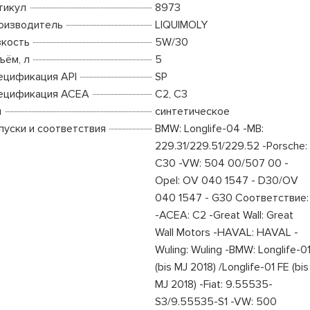
тикул
8973
оизводитель
LIQUIMOLY
зкость
5W/30
ъём, л
5
ецификация API
SP
ецификация ACEA
C2, C3
п
синтетическое
пуски и соответствия
BMW: Longlife-04 -MB:
229.31/229.51/229.52 -Porsche:
C30 -VW: 504 00/507 00 -
Opel: OV 040 1547 - D30/OV
040 1547 - G30 Соответствие:
-ACEA: C2 -Great Wall: Great
Wall Motors -HAVAL: HAVAL -
Wuling: Wuling -BMW: Longlife-0
(bis MJ 2018) /Longlife-01 FE (bis
MJ 2018) -Fiat: 9.55535-
S3/9.55535-S1 -VW: 500