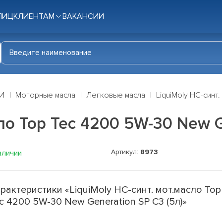
ЛИЦ
КЛИЕНТАМ
ВАКАНСИИ
И
Моторные масла
Легковые масла
LiquiMoly НС-синт
сло Top Tec 4200 5W-30 New G
Артикул:
8973
аличии
рактеристики «LiquiMoly НС-синт. мот.масло Top
c 4200 5W-30 New Generation SP C3 (5л)»