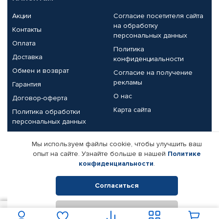
Акции
Согласие посетителя сайта
на обработку
Контакты
персональных данных
Оплата
Политика
Доставка
конфиденциальности
Обмен и возврат
Согласие на получение
рекламы
Гарантия
О нас
Договор-оферта
Карта сайта
Политика обработки
персональных данных
Партнерам
Мы используем файлы cookie, чтобы улучшить ваш
опыт на сайте. Узнайте больше в нашей
Политике
Корпоративным клиентам
Реквизиты компании
конфиденциальности
.
Поставщикам
Согласиться
Отклонить
© КАМАЗ ЦЕНТР ДОНЕЦК, 2015-2026. Все права защищены.
В корзину