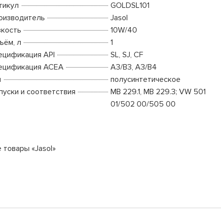
тикул
GOLDSL101
оизводитель
Jasol
зкость
10W/40
ъём, л
1
ецификация API
SL, SJ, CF
ецификация ACEA
A3/B3, A3/B4
п
полусинтетическое
пуски и соответствия
MB 229.1, MB 229.3; VW 501
01/502 00/505 00
 товары «Jasol»