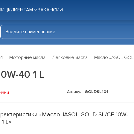
ЛИЦ
КЛИЕНТАМ
ВАКАНСИИ
И
Моторные масла
Легковые масла
Масло JASOL GOLD
0W-40 1 L
Артикул:
GOLDSL101
ичии
рактеристики «Масло JASOL GOLD SL/CF 10W-
 1 L»