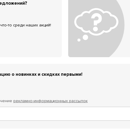
редложений?
что-то среди наших акций!
цию о новинках и скидках первыми!
учение
рекламно-информационных рассылок