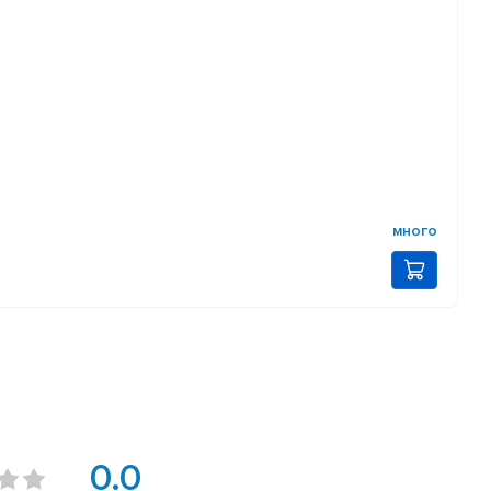
много
0.0