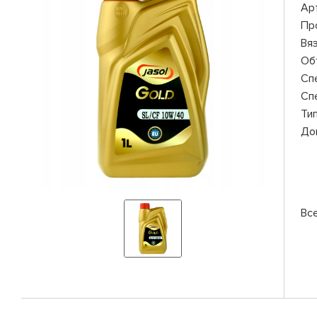
Ар
Пр
Вя
Об
Сп
Сп
Ти
До
Все