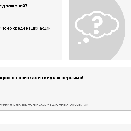
редложений?
что-то среди наших акций!
цию о новинках и скидках первыми!
учение
рекламно-информационных рассылок