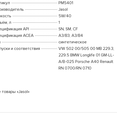
тикул
PM5401
оизводитель
Jasol
зкость
5W/40
ъём, л
1
ецификация API
SN, SM, CF
ецификация ACEA
A3/B3, A3/B4
п
синтетическое
пуски и соответствия
VW 502 00/505 00 MB 229.3,
229.5 BMW Longlife 01 GM-LL-
A/B-025 Porsche A40 Renault
RN 0700/RN 0710
 товары «Jasol»