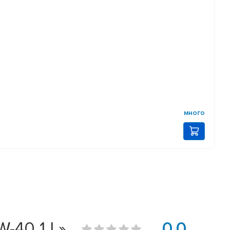
много
-40 1 L»
0.0