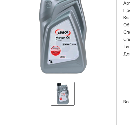
Ар
Пр
Вя
Об
Сп
Сп
Ти
До
Все