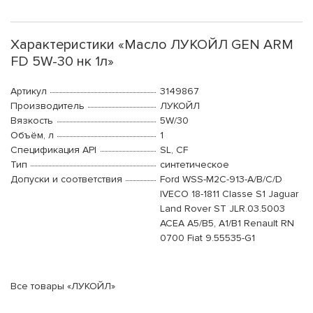
Характеристики «Масло ЛУКОЙЛ GEN ARM
FD 5W-30 нк 1л»
Артикул
3149867
Производитель
ЛУКОЙЛ
Вязкость
5W/30
Объём, л
1
Спецификация API
SL, CF
Тип
синтетическое
Допуски и соответствия
Ford WSS-M2C-913-A/B/C/D
IVECO 18-1811 Classe S1 Jaguar
Land Rover ST JLR.03.5003
ACEA A5/B5, A1/B1 Renault RN
0700 Fiat 9.55535-G1
Все товары «ЛУКОЙЛ»