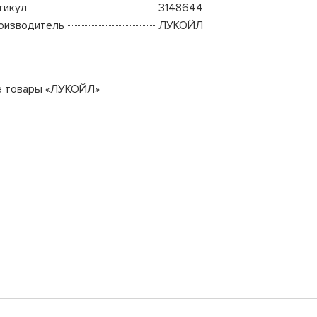
тикул
3148644
оизводитель
ЛУКОЙЛ
е товары «ЛУКОЙЛ»