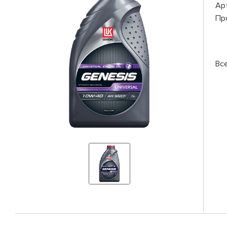
Ар
Пр
Вс