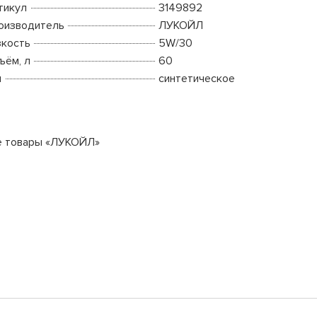
тикул
3149892
оизводитель
ЛУКОЙЛ
зкость
5W/30
ъём, л
60
п
синтетическое
е товары «ЛУКОЙЛ»