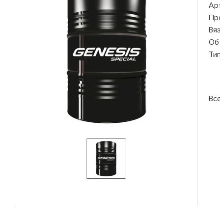
Ар
Пр
Вя
Об
Ти
Вс