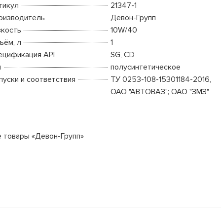
тикул
21347-1
оизводитель
Девон-Групп
зкость
10W/40
ъём, л
1
ецификация API
SG, CD
п
полусинтетическое
пуски и соответствия
ТУ 0253-108-15301184-2016,
ОАО "АВТОВАЗ"; ОАО "ЗМЗ"
е товары «Девон-Групп»