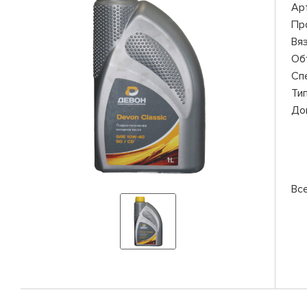
Ар
Пр
Вя
Об
Сп
Ти
До
Вс