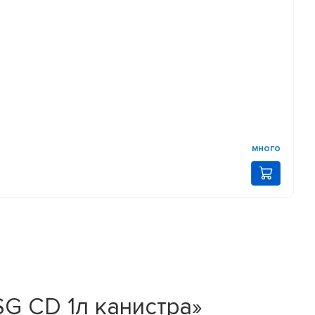
много
G CD 1л канистра»