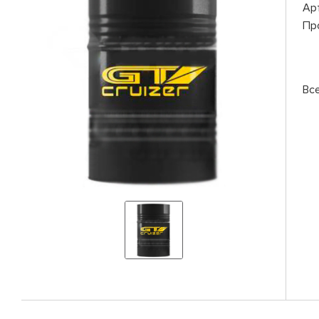
Ар
Пр
Вс