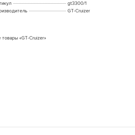
тикул
gt3300/1
оизводитель
GT-Cruizer
е товары «GT-Cruizer»