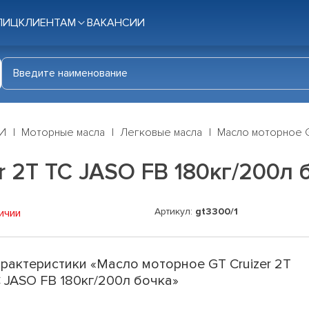
ЛИЦ
КЛИЕНТАМ
ВАКАНСИИ
И
Моторные масла
Легковые масла
Масло моторное G
r 2T TC JASO FB 180кг/200л 
Артикул:
gt3300/1
ичии
рактеристики «Масло моторное GT Cruizer 2T
 JASO FB 180кг/200л бочка»