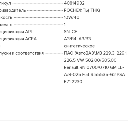
тикул
40814932
оизводитель
РОСНЕФТЬ( ТНК)
зкость
10W/40
ъём, л
1
ецификация API
SN, CF
ецификация ACEA
A3/B4, A3/B3
п
синтетическое
пуски и соответствия
ПАО "АвтоВАЗ",MB 229.3, 229.1,
226.5 VW 502.00/505.00
Renault RN 0700/0710 GM LL-
A/B-025 Fiat 9.55535-G2 PSA
B71 2230