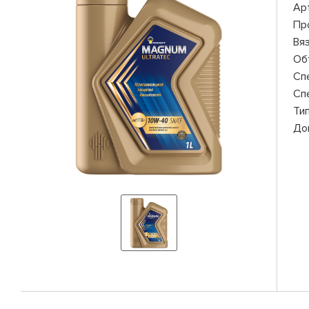
Ар
Пр
Вя
Об
Сп
Сп
Ти
До