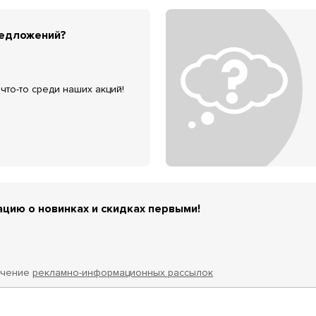
редложений?
что-то среди наших акций!
цию о новинках и скидках первыми!
учение
рекламно-информационных рассылок