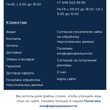
+7 949 503-45-55
Пн-Вс с 9.00 до 18.00
Пн-Пт с 09.00 до 18.00, Сб с
9.00 до 15.00
Клиентам
Акции
Согласие посетителя сайта
на обработку
Контакты
персональных данных
Оплата
Политика
Доставка
конфиденциальности
Обмен и возврат
Согласие на получение
рекламы
Гарантия
О нас
Договор-оферта
Карта сайта
Политика обработки
персональных данных
Партнерам
Мы используем файлы cookie, чтобы улучшить ваш
опыт на сайте. Узнайте больше в нашей
Политике
Корпоративным клиентам
Реквизиты компании
конфиденциальности
.