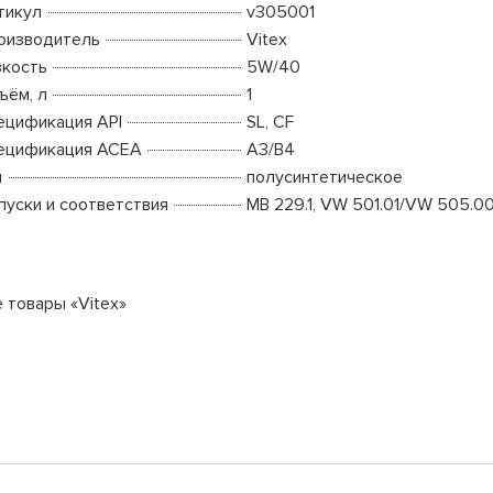
тикул
v305001
оизводитель
Vitex
зкость
5W/40
ъём, л
1
ецификация API
SL, CF
ецификация ACEA
A3/B4
п
полусинтетическое
пуски и соответствия
MB 229.1, VW 501.01/VW 505.0
е товары «Vitex»