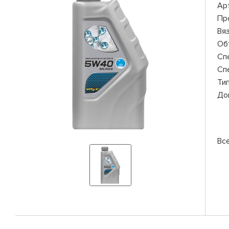
Ар
Пр
Вя
Об
Сп
Сп
Ти
До
Вс