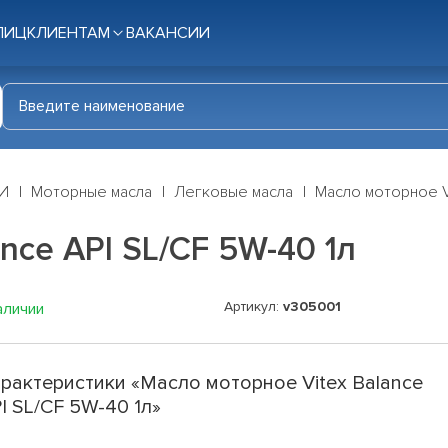
ЛИЦ
КЛИЕНТАМ
ВАКАНСИИ
И
Моторные масла
Легковые масла
Масло моторное Vi
nce API SL/CF 5W-40 1л
Артикул:
v305001
аличии
рактеристики «Масло моторное Vitex Balance
I SL/CF 5W-40 1л»