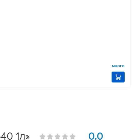
много
40 1л»
0.0