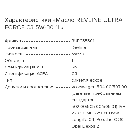
Характеристики «Масло REVLINE ULTRA
FORCE C3 5W-30 1L»
Артикул
RUFC35301
Производитель
Revline
Вязкость
5W/30
Объём, л
1
Спецификация API
SN
Спецификация ACEA
C3
Тип
синтетическое
Допуски и соответствия
Volkswagen 504.00/507.00
(отвечает требованиям
стандартов
502.00/505.00/505.01); MB
229.51, MB 229.31; BMW
Longlife 04; Porsche C 30;
Opel Dexos 2