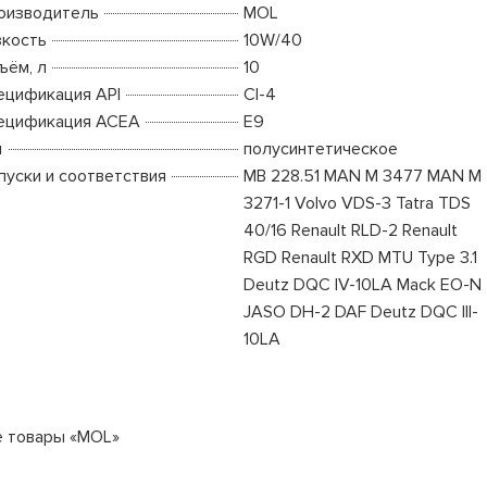
оизводитель
MOL
зкость
10W/40
ъём, л
10
ецификация API
CI-4
ецификация ACEA
E9
п
полусинтетическое
пуски и соответствия
MB 228.51 MAN M 3477 MAN M
3271-1 Volvo VDS-3 Tatra TDS
40/16 Renault RLD-2 Renault
RGD Renault RXD MTU Type 3.1
Deutz DQC IV-10LA Mack EO-N
JASO DH-2 DAF Deutz DQC III-
10LA
е товары «MOL»