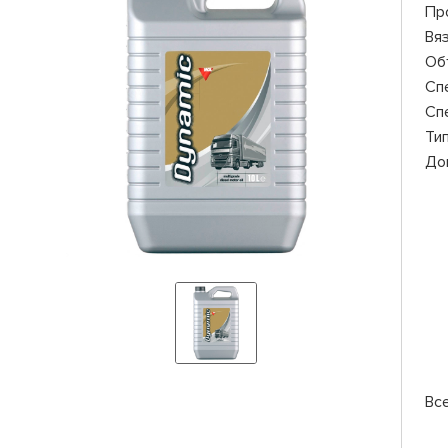
Пр
Вя
Об
Сп
Сп
Ти
До
Вс