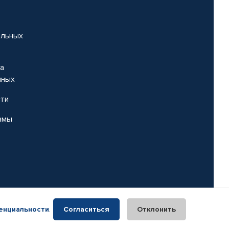
альных
на
нных
сти
амы
енциальности
.
Согласиться
Отклонить