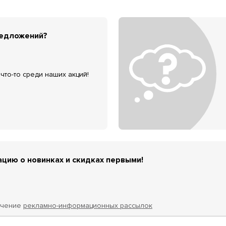
редложений?
что-то среди наших акций!
цию о новинках и скидках первыми!
учение
рекламно-информационных рассылок