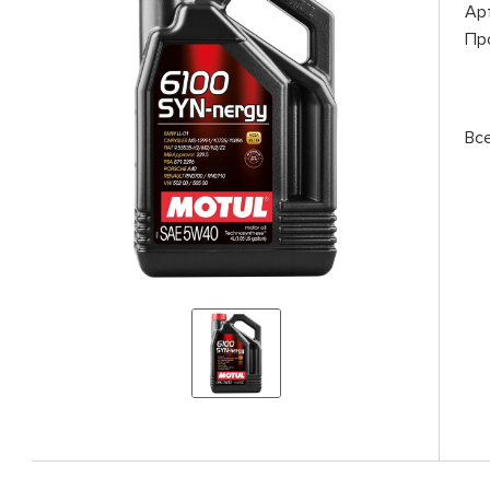
Ар
Пр
Вс