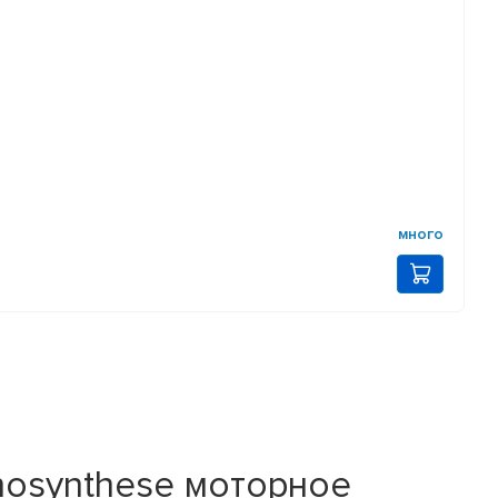
много
osynthese моторное