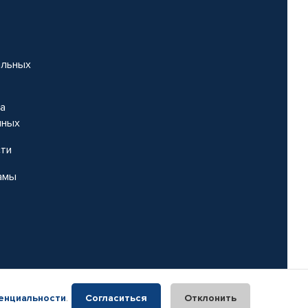
альных
на
нных
сти
амы
енциальности
.
Согласиться
Отклонить