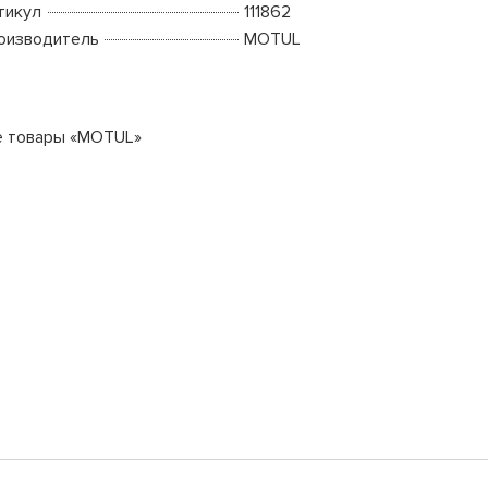
тикул
111862
оизводитель
MOTUL
е товары «MOTUL»