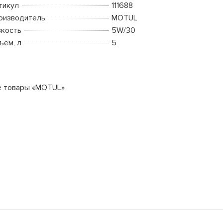
тикул
111688
оизводитель
MOTUL
зкость
5W/30
ъём, л
5
е товары «MOTUL»