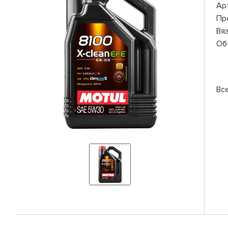
Ар
Пр
Вя
Об
Вс