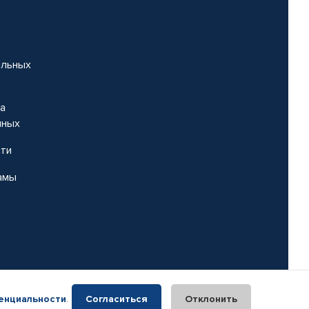
альных
на
нных
сти
амы
енциальности
.
Согласиться
Отклонить