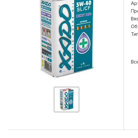
Ар
Пр
Вя
Об
Ти
Вс