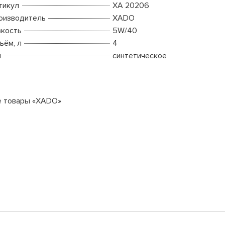
тикул
ХА 20206
оизводитель
XADO
зкость
5W/40
ъём, л
4
п
синтетическое
е товары «XADO»