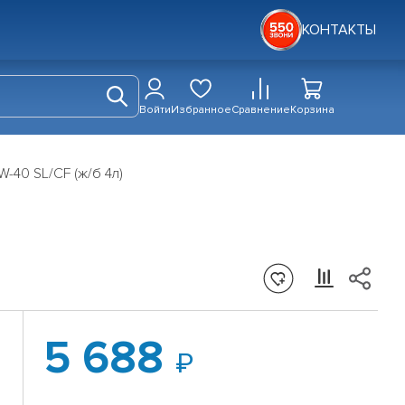
КОНТАКТЫ
Войти
Избранное
Сравнение
Корзина
W-40 SL/CF (ж/б 4л)
5 688