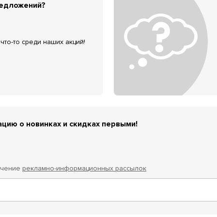
редложений?
что-то среди наших акций!
цию о новинках и скидках первыми!
учение
рекламно-информационных рассылок