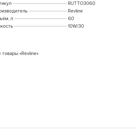
тикул
RUTTO3060
оизводитель
Revline
ъём, л
60
зкость
10W/30
 товары «Revline»