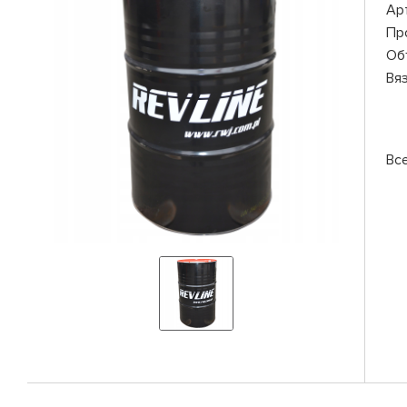
Ар
Пр
Об
Вя
Все