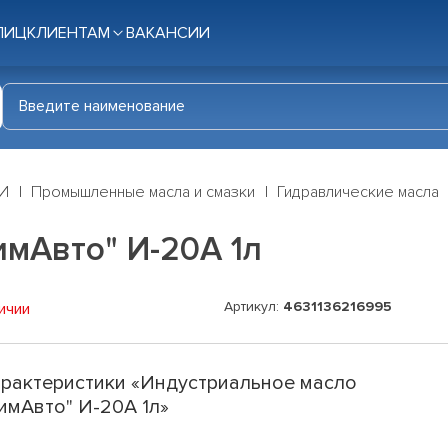
ЛИЦ
КЛИЕНТАМ
ВАКАНСИИ
И
Промышленные масла и смазки
Гидравлические масла
имАвто" И-20А 1л
Артикул:
4631136216995
ичии
рактеристики «Индустриальное масло
имАвто" И-20А 1л»