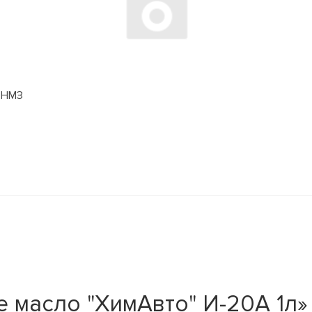
БОНМЗ
 масло "ХимАвто" И-20А 1л»