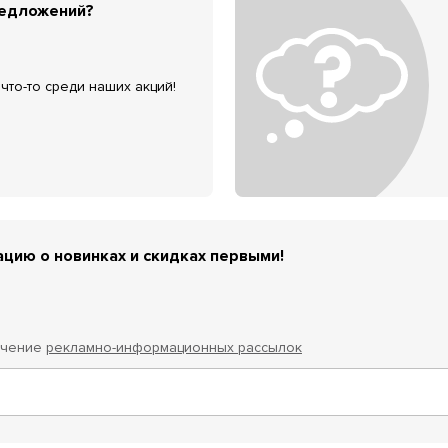
редложений?
что-то среди наших акций!
цию о новинках и скидках первыми!
учение
рекламно-информационных рассылок