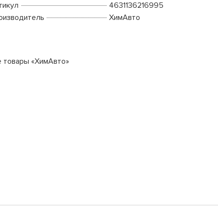
тикул
4631136216995
оизводитель
ХимАвто
е товары «ХимАвто»