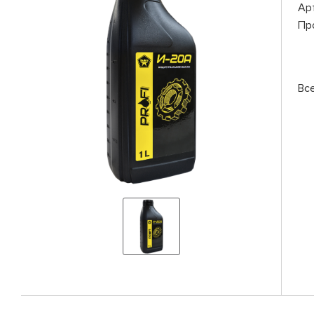
Ар
Пр
Вс