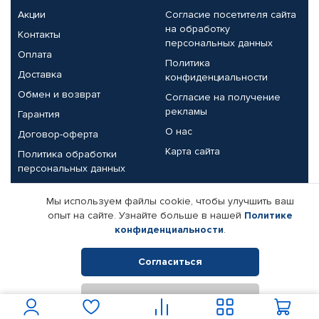
Акции
Согласие посетителя сайта
на обработку
Контакты
персональных данных
Оплата
Политика
Доставка
конфиденциальности
Обмен и возврат
Согласие на получение
рекламы
Гарантия
О нас
Договор-оферта
Карта сайта
Политика обработки
персональных данных
Партнерам
Мы используем файлы cookie, чтобы улучшить ваш
опыт на сайте. Узнайте больше в нашей
Политике
Корпоративным клиентам
Реквизиты компании
конфиденциальности
.
Поставщикам
Согласиться
Отклонить
© КАМАЗ ЦЕНТР ДОНЕЦК, 2015-2026. Все права защищены.
Интернет-магазин автомобильных товаров Автопрофи.