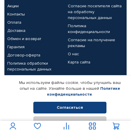
Акции
Согласие посетителя сайта
на обработку
Контакты
персональных данных
Оплата
Политика
Доставка
конфиденциальности
Обмен и возврат
Согласие на получение
рекламы
Гарантия
О нас
Договор-оферта
Карта сайта
Политика обработки
персональных данных
Партнерам
Мы используем файлы cookie, чтобы улучшить ваш
опыт на сайте. Узнайте больше в нашей
Политике
Корпоративным клиентам
Реквизиты компании
конфиденциальности
.
Поставщикам
Согласиться
Отклонить
© КАМАЗ ЦЕНТР ДОНЕЦК, 2015-2026. Все права защищены.
Интернет-магазин автомобильных товаров Автопрофи.