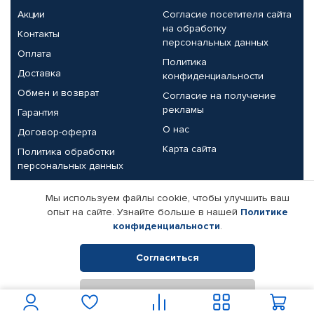
Акции
Согласие посетителя сайта
на обработку
Контакты
персональных данных
Оплата
Политика
Доставка
конфиденциальности
Обмен и возврат
Согласие на получение
рекламы
Гарантия
О нас
Договор-оферта
Карта сайта
Политика обработки
персональных данных
Партнерам
Мы используем файлы cookie, чтобы улучшить ваш
опыт на сайте. Узнайте больше в нашей
Политике
Корпоративным клиентам
Реквизиты компании
конфиденциальности
.
Поставщикам
Согласиться
Отклонить
© КАМАЗ ЦЕНТР ДОНЕЦК, 2015-2026. Все права защищены.
Интернет-магазин автомобильных товаров Автопрофи.