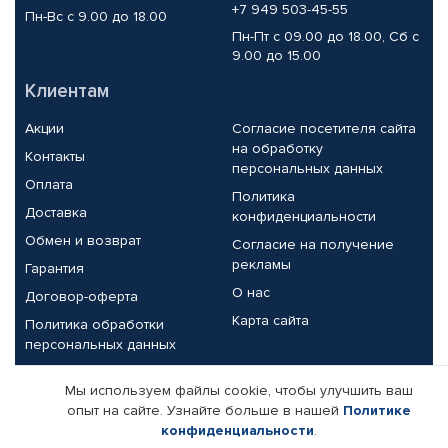
+7 949 503-45-55
Пн-Вс с 9.00 до 18.00
Пн-Пт с 09.00 до 18.00, Сб с
9.00 до 15.00
Клиентам
Акции
Согласие посетителя сайта
на обработку
Контакты
персональных данных
Оплата
Политика
Доставка
конфиденциальности
Обмен и возврат
Согласие на получение
рекламы
Гарантия
О нас
Договор-оферта
Карта сайта
Политика обработки
персональных данных
Партнерам
Мы используем файлы cookie, чтобы улучшить ваш
опыт на сайте. Узнайте больше в нашей
Политике
Корпоративным клиентам
Реквизиты компании
конфиденциальности
.