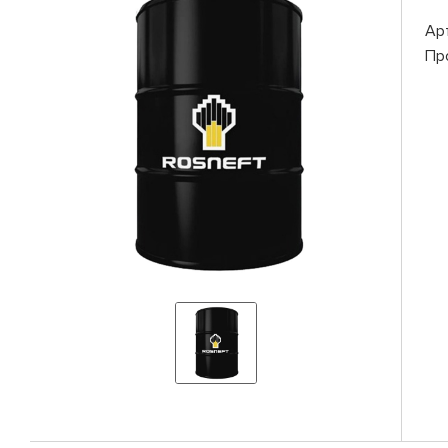
Ар
Пр