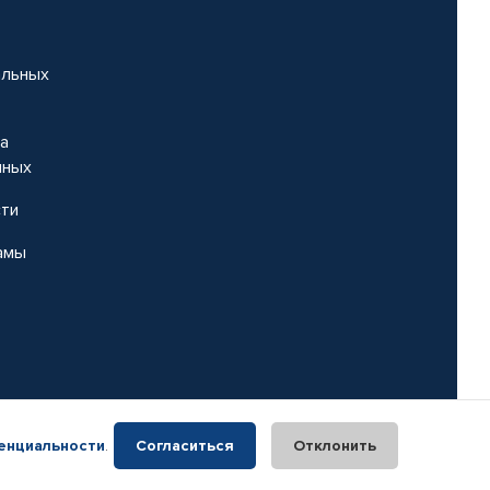
альных
на
нных
сти
амы
енциальности
.
Согласиться
Отклонить