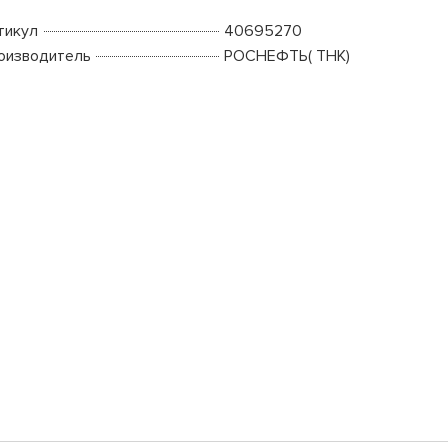
тикул
40695270
оизводитель
РОСНЕФТЬ( ТНК)