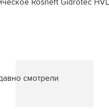
еское Rosneft Gidrotec HVLP
давно смотрели