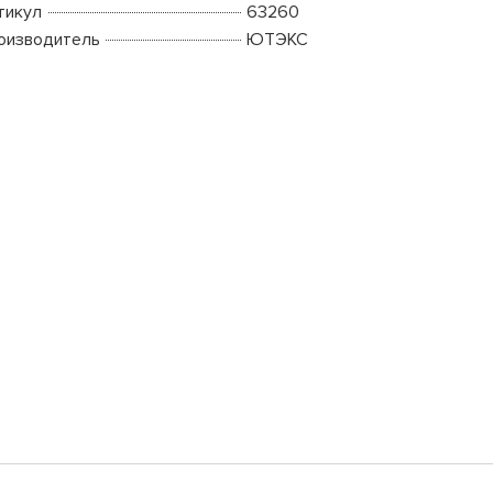
тикул
63260
оизводитель
ЮТЭКС