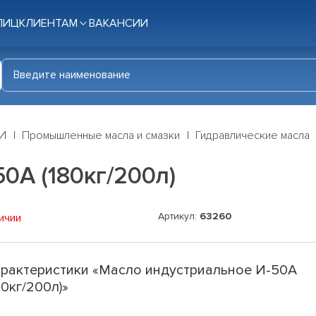
ЛИЦ
КЛИЕНТАМ
ВАКАНСИИ
И
Промышленные масла и смазки
Гидравлические масла
0А (180кг/200л)
Артикул:
63260
ичии
рактеристики «Масло индустриальное И-50А
80кг/200л)»