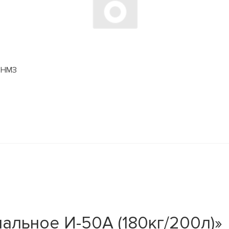
БОНМЗ
альное И-50А (180кг/200л)»