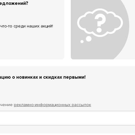
редложений?
что-то среди наших акций!
цию о новинках и скидках первыми!
учение
рекламно-информационных рассылок