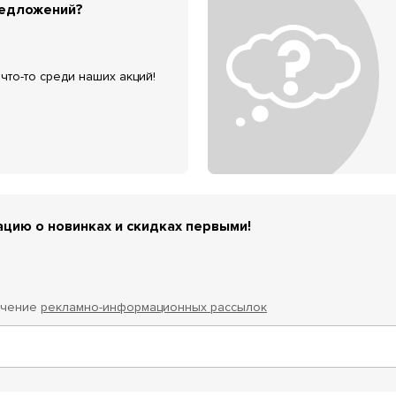
редложений?
что-то среди наших акций!
цию о новинках и скидках первыми!
учение
рекламно-информационных рассылок