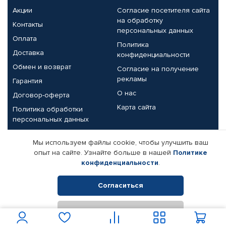
Акции
Согласие посетителя сайта
на обработку
Контакты
персональных данных
Оплата
Политика
Доставка
конфиденциальности
Обмен и возврат
Согласие на получение
рекламы
Гарантия
О нас
Договор-оферта
Карта сайта
Политика обработки
персональных данных
Партнерам
Мы используем файлы cookie, чтобы улучшить ваш
опыт на сайте. Узнайте больше в нашей
Политике
Корпоративным клиентам
Реквизиты компании
конфиденциальности
.
Поставщикам
Согласиться
Отклонить
© КАМАЗ ЦЕНТР ДОНЕЦК, 2015-2026. Все права защищены.
Интернет-магазин автомобильных товаров Автопрофи.