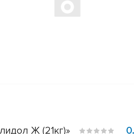
лидол Ж (21кг)»
0