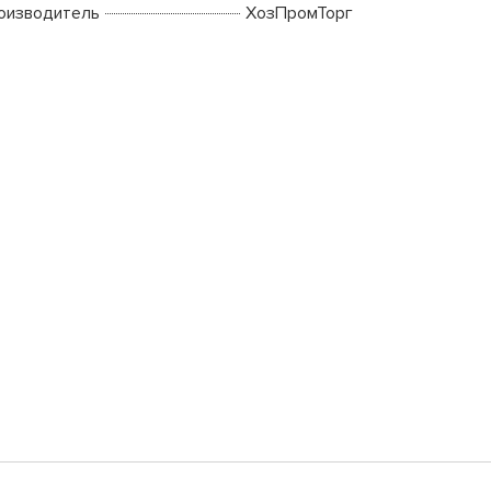
оизводитель
ХозПромТорг