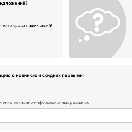
редложений?
что-то среди наших акций!
цию о новинках и скидках первыми!
учение
рекламно-информационных рассылок