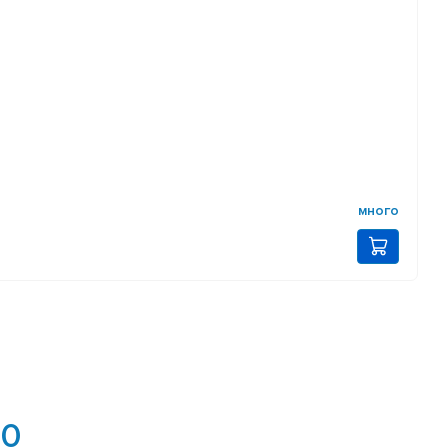
много
.0