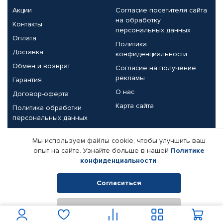
Акции
Согласие посетителя сайта
на обработку
Контакты
персональных данных
Оплата
Политика
Доставка
конфиденциальности
Обмен и возврат
Согласие на получение
рекламы
Гарантия
О нас
Договор-оферта
Карта сайта
Политика обработки
персональных данных
Партнерам
Мы используем файлы cookie, чтобы улучшить ваш
опыт на сайте. Узнайте больше в нашей
Политике
Корпоративным клиентам
Реквизиты компании
конфиденциальности
.
Поставщикам
Согласиться
Отклонить
© КАМАЗ ЦЕНТР ДОНЕЦК, 2015-2026. Все права защищены.
Интернет-магазин автомобильных товаров Автопрофи.