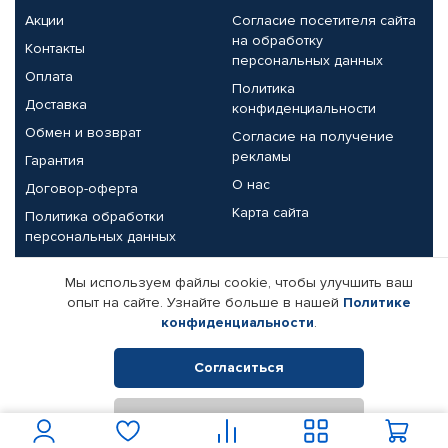
Акции
Согласие посетителя сайта
на обработку
Контакты
персональных данных
Оплата
Политика
Доставка
конфиденциальности
Обмен и возврат
Согласие на получение
рекламы
Гарантия
О нас
Договор-оферта
Карта сайта
Политика обработки
персональных данных
Партнерам
Мы используем файлы cookie, чтобы улучшить ваш
опыт на сайте. Узнайте больше в нашей
Политике
Корпоративным клиентам
Реквизиты компании
конфиденциальности
.
Поставщикам
Согласиться
Отклонить
© КАМАЗ ЦЕНТР ДОНЕЦК, 2015-2026. Все права защищены.
Интернет-магазин автомобильных товаров Автопрофи.