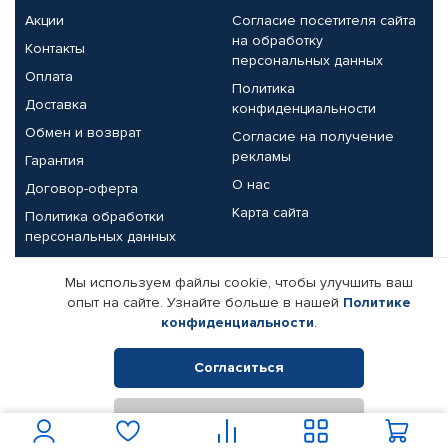
Акции
Согласие посетителя сайта
на обработку
Контакты
персональных данных
Оплата
Политика
Доставка
конфиденциальности
Обмен и возврат
Согласие на получение
рекламы
Гарантия
О нас
Договор-оферта
Карта сайта
Политика обработки
персональных данных
Партнерам
Мы используем файлы cookie, чтобы улучшить ваш
опыт на сайте. Узнайте больше в нашей
Политике
Корпоративным клиентам
Реквизиты компании
конфиденциальности
.
Поставщикам
Согласиться
Отклонить
© КАМАЗ ЦЕНТР ДОНЕЦК, 2015-2026. Все права защищены.
Интернет-магазин автомобильных товаров Автопрофи.