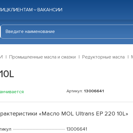
ЛИЦ
КЛИЕНТАМ
ВАКАНСИИ
И
Промышленные масла и смазки
Редукторные масла
10L
Артикул:
13006641
канчивается
рактеристики «Масло MOL Ultrans EP 220 10L»
тикул
13006641