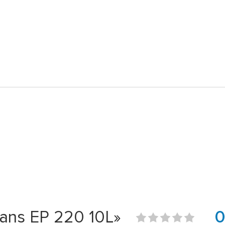
ans EP 220 10L»
0