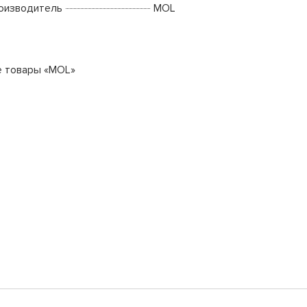
оизводитель
MOL
е товары «MOL»