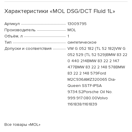
Характеристики «MOL DSG/DCT Fluid 1L»
Артикул
13009795
Производитель
MOL
Объём, л
1
Тип
синтетическое
Допуски и соответствия
VW G 052 182 (TL 52 182)VW G
052 529 (TL 52 529)BMW 83 22
0 440 214BMW 83 22 2 147
477BMW 83 22 2 148 578BMW
83 22 2 148 579Ford
M2C936AMZ320065 Dia-
Queen SSTF-IPSA
9734.S2Porsche Oil No.
999.917.080.00Volvo
1161838/1161839
Все товары «MOL»