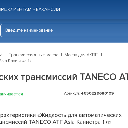
ЛИЦ
КЛИЕНТАМ
ВАКАНСИИ
И
Трансмиссионные масла
Масла для АКПП
ia Канистра 1 л
ких трансмиссий TANECO ATF
Артикул:
4650229680109
канчивается
рактеристики «Жидкость для автоматических
ансмиссий TANECO ATF Asia Канистра 1 л»