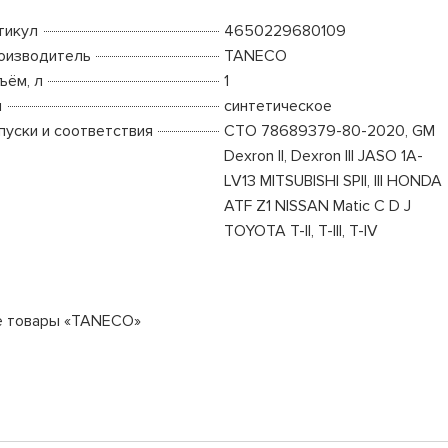
тикул
4650229680109
оизводитель
TANECO
ъём, л
1
п
синтетическое
пуски и соответствия
СТО 78689379-80-2020, GM
Dexron II, Dexron III JASO 1A-
LV13 MITSUBISHI SPII, III HONDA
ATF Z1 NISSAN Matic C D J
TOYOTA T-II, T-III, T-IV
е товары «TANECO»