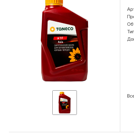
Ар
Пр
Об
Ти
До
Вс