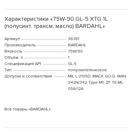
Характеристики «75W-90 GL-5 XTG 1L
(полусинт. трансм. масло) BARDAHL»
Артикул
36381
Производитель
BARDAHL
Вязкость
75W/90
Объём, л
1
Спецификация API
GL-5
Тип
полусинтетическое
Допуски и соответствия
MIL L-2105D, MACK GO-G, MAN
342N/342 Type M1, ZF TE-ML
05A/12A
Все товары «BARDAHL»