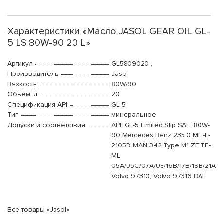
Характеристики «Масло JASOL GEAR OIL GL-
5 LS 80W-90 20 L»
Артикул
GL5809020 ,
Производитель
Jasol
Вязкость
80W/90
Объём, л
20
Спецификация API
GL-5
Тип
минеральное
Допуски и соответствия
API: GL-5 Limited Slip SAE: 80W-
90 Mercedes Benz 235.0 MIL-L-
2105D MAN 342 Type M1 ZF TE-
ML
05A/05C/07A/08/16B/17B/19B/21A
Volvo 97310, Volvo 97316 DAF
Все товары «Jasol»