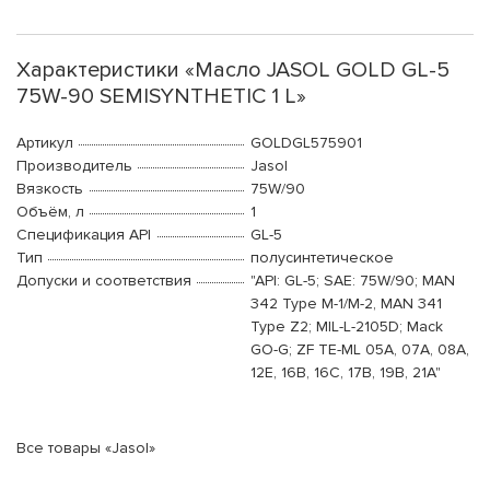
Характеристики «Масло JASOL GOLD GL-5
75W-90 SEMISYNTHETIC 1 L»
Артикул
GOLDGL575901
Производитель
Jasol
Вязкость
75W/90
Объём, л
1
Спецификация API
GL-5
Тип
полусинтетическое
Допуски и соответствия
"API: GL-5; SAE: 75W/90; MAN
342 Type M-1/M-2, MAN 341
Type Z2; MIL-L-2105D; Mack
GO-G; ZF TE-ML 05A, 07A, 08A,
12E, 16B, 16C, 17B, 19B, 21A"
Все товары «Jasol»