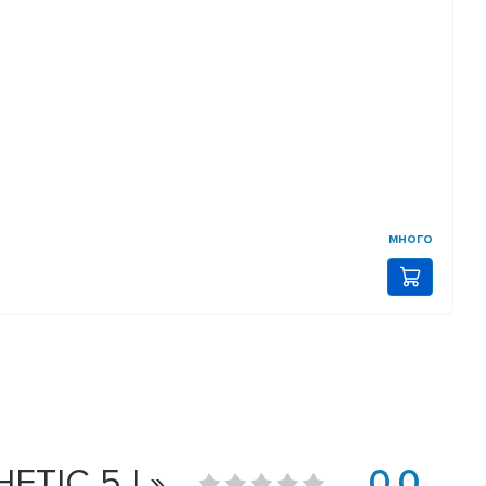
много
ETIC 5 L»
0.0