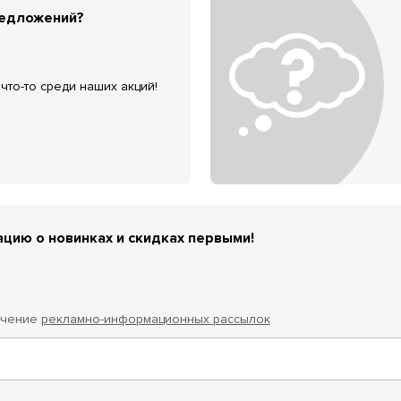
редложений?
что-то среди наших акций!
цию о новинках и скидках первыми!
учение
рекламно-информационных рассылок