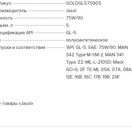
тикул
GOLDGL575905
оизводитель
Jasol
зкость
75W/90
ъём, л
5
ецификация API
GL-5
п
полусинтетическое
пуски и соответствия
"API: GL-5; SAE: 75W/90; MAN
342 Type M-1/M-2, MAN 341
Type Z2; MIL-L-2105D; Mack
GO-G; ZF TE-ML 05A, 07A, 08A
12E, 16B, 16C, 17B, 19B, 21A"
 товары «Jasol»