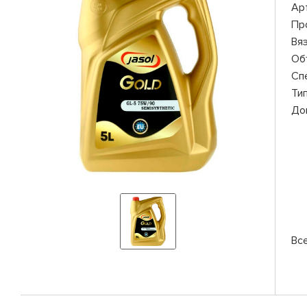
Ар
Пр
Вя
Об
Сп
Ти
До
Все