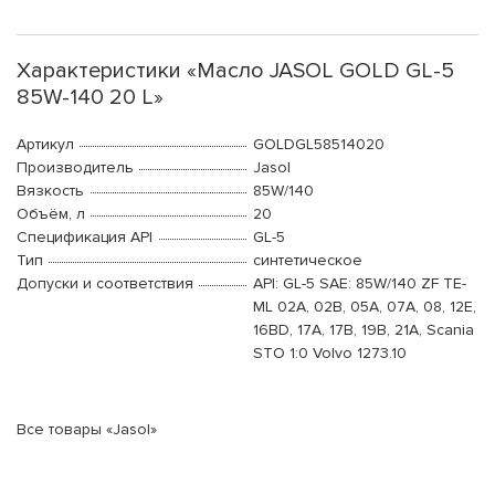
Характеристики «Масло JASOL GOLD GL-5
85W-140 20 L»
Артикул
GOLDGL58514020
Производитель
Jasol
Вязкость
85W/140
Объём, л
20
Спецификация API
GL-5
Тип
синтетическое
Допуски и соответствия
API: GL-5 SAE: 85W/140 ZF TE-
ML 02A, 02B, 05A, 07A, 08, 12E,
16BD, 17A, 17B, 19B, 21A, Scania
STO 1:0 Volvo 1273.10
Все товары «Jasol»