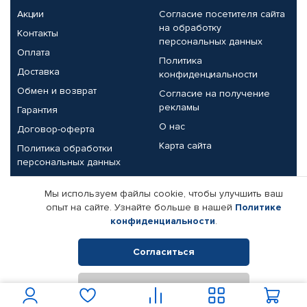
Акции
Согласие посетителя сайта
на обработку
Контакты
персональных данных
Оплата
Политика
Доставка
конфиденциальности
Обмен и возврат
Согласие на получение
рекламы
Гарантия
О нас
Договор-оферта
Карта сайта
Политика обработки
персональных данных
Партнерам
Мы используем файлы cookie, чтобы улучшить ваш
опыт на сайте. Узнайте больше в нашей
Политике
Корпоративным клиентам
Реквизиты компании
конфиденциальности
.
Поставщикам
Согласиться
Отклонить
© КАМАЗ ЦЕНТР ДОНЕЦК, 2015-2026. Все права защищены.
Интернет-магазин автомобильных товаров Автопрофи.