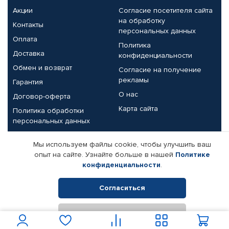
Акции
Согласие посетителя сайта
на обработку
Контакты
персональных данных
Оплата
Политика
Доставка
конфиденциальности
Обмен и возврат
Согласие на получение
рекламы
Гарантия
О нас
Договор-оферта
Карта сайта
Политика обработки
персональных данных
Партнерам
Мы используем файлы cookie, чтобы улучшить ваш
опыт на сайте. Узнайте больше в нашей
Политике
Корпоративным клиентам
Реквизиты компании
конфиденциальности
.
Поставщикам
Согласиться
Отклонить
© КАМАЗ ЦЕНТР ДОНЕЦК, 2015-2026. Все права защищены.
Интернет-магазин автомобильных товаров Автопрофи.