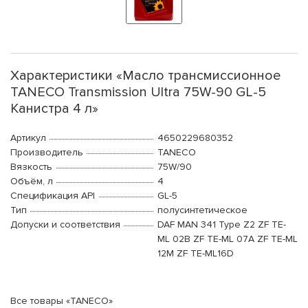
Характеристики «Масло трансмиссионное
TANECO Transmission Ultra 75W-90 GL-5
Канистра 4 л»
Артикул
4650229680352
Производитель
TANECO
Вязкость
75W/90
Объём, л
4
Спецификация API
GL-5
Тип
полусинтетическое
Допуски и соответствия
DAF MAN 341 Type Z2 ZF TE-
ML 02B ZF TE-ML 07A ZF TE-ML
12M ZF TE-ML16D
Все товары «TANECO»