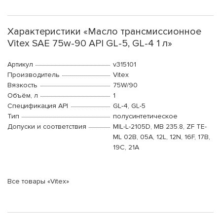
Характеристики «Масло трансмиссионное
Vitex SAE 75w-90 API GL-5, GL-4 1 л»
Артикул
v315101
Производитель
Vitex
Вязкость
75W/90
Объём, л
1
Спецификация API
GL-4, GL-5
Тип
полусинтетическое
Допуски и соответствия
MIL-L-2105D, MB 235.8, ZF TE-
ML 02B, 05A, 12L, 12N, 16F, 17B,
19C, 21A
Все товары «Vitex»