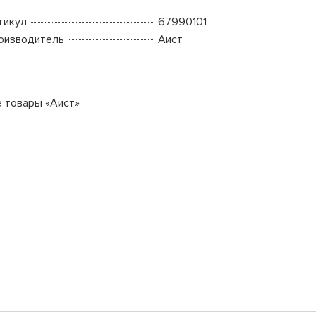
тикул
67990101
оизводитель
Аист
е товары «Аист»