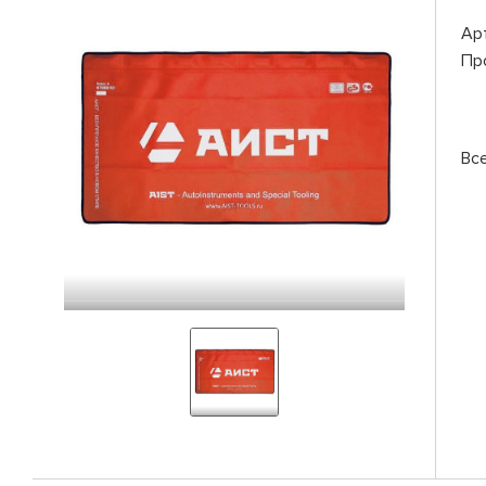
Ар
Пр
Вс