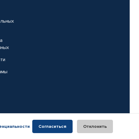
альных
на
нных
сти
амы
енциальности
.
Согласиться
Отклонить