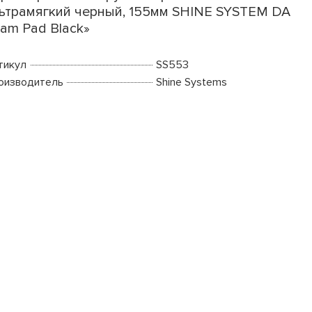
ьтрамягкий черный, 155мм SHINE SYSTEM DA
am Pad Black»
тикул
SS553
оизводитель
Shine Systems