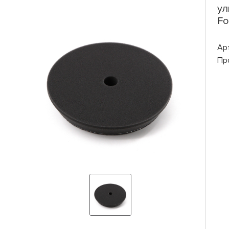
ул
Fo
Ар
Пр