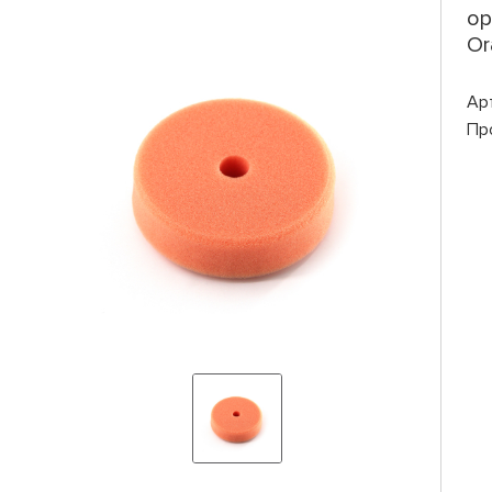
ор
Or
Ар
Пр