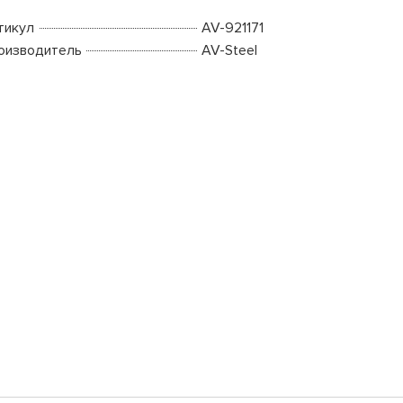
тикул
AV-921171
оизводитель
AV-Steel